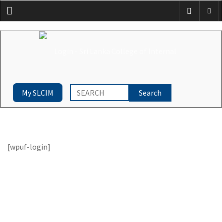
Menu
My SLCIM
[wpuf-login]